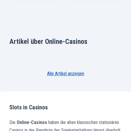
Artikel über Online-Casinos
Alle Artikel anzeigen
Slots in Casinos
Die
Online-Casinos
haben die alten klassischen stationären
Casinos in der Rangliste der Spielunterhaltung längst überholt.