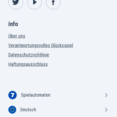
info
Über uns
Verantwortungsvolles Glücksspiel
Datenschutzrichtlinie
Haftungsausschluss
Spielautomaten
Deutsch